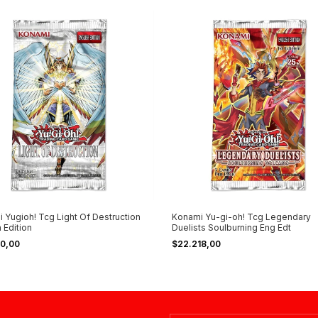
 Yugioh! Tcg Light Of Destruction
Konami Yu-gi-oh! Tcg Legendary
 Edition
Duelists Soulburning Eng Edt
00,00
$22.218,00