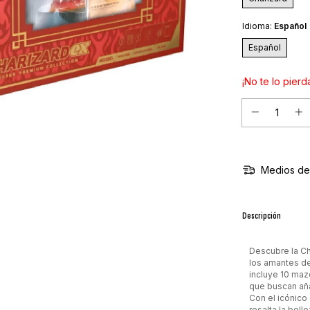
Idioma:
Español
Español
¡No te lo pierda
Medios de
Descripción
Descubre la Ch
los amantes d
incluye 10 maz
que buscan aña
Con el icónico
resalta la bell