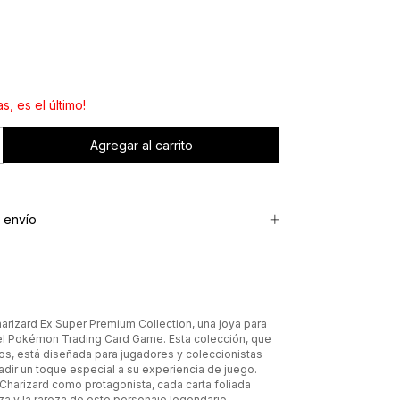
s, es el último!
 envío
arizard Ex Super Premium Collection, una joya para
el Pokémon Trading Card Game. Esta colección, que
os, está diseñada para jugadores y coleccionistas
dir un toque especial a su experiencia de juego.
 Charizard como protagonista, cada carta foliada
eza y la rareza de este personaje legendario.