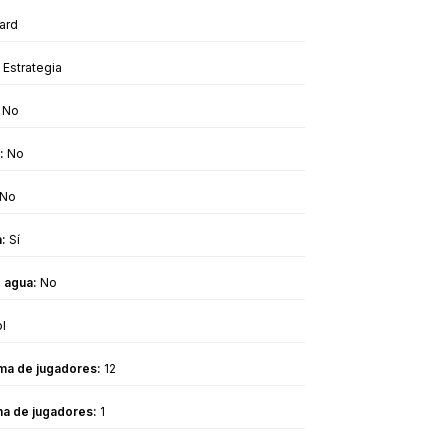
ard
Estrategia
No
:
No
No
a:
Sí
 agua:
No
l
ma de jugadores:
12
ma de jugadores:
1