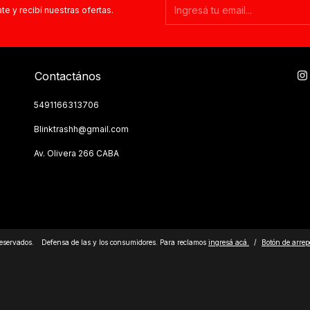
te y recibí nuestras ofertas.
Contactános
5491166313706
Blinktrashh@gmail.com
Av. Olivera 266 CABA
eservados.
Defensa de las y los consumidores. Para reclamos
ingresá acá.
/
Botón de arrep