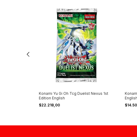
 C D Graveyard
Konami Yu Gi Oh Tcg Duelist Nexus 1st
Konami
Edition English
English
$22.218,00
$14.5