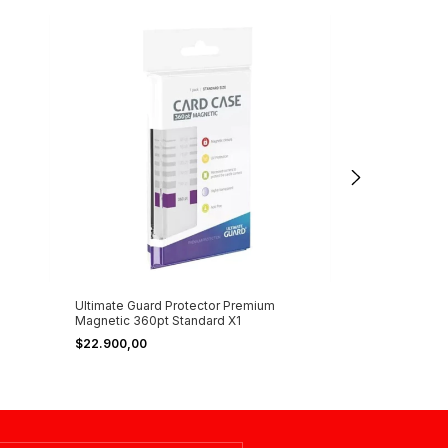
Ultimate Guard Protector Premium
Ultimate Guard
Magnetic 360pt Standard X1
Magnetic 180pt
$22.900,00
$19.000,00