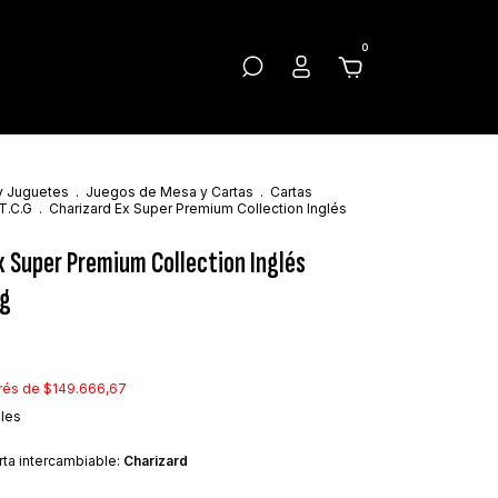
0
y Juguetes
.
Juegos de Mesa y Cartas
.
Cartas
T.C.G
.
Charizard Ex Super Premium Collection Inglés
x Super Premium Collection Inglés
cg
erés de
$149.666,67
lles
rta intercambiable:
Charizard