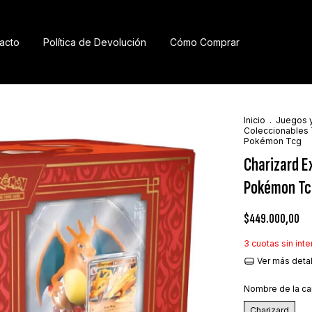
acto
Política de Devolución
Cómo Comprar
Inicio
.
Juegos 
Coleccionables 
Pokémon Tcg
Charizard E
Pokémon T
$449.000,00
3
cuotas sin int
Ver más deta
Nombre de la ca
Charizard