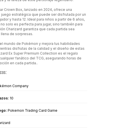
lar Crown Box, lanzado en 2024, ofrece una
 juego estratégica que puede ser disfrutada por un
ador y hasta 12. Ideal para niños a partir de 6 años,
 no solo es perfecta para jugar, sino también para
ción Charizard garantiza que cada partida sea
llena de sorpresas.
el mundo de Pokémon y mejora tus habilidades
entras disfrutas de la calidad y el diseño de estas
rizard Ex Super Premium Collection es el regalo
cualquier fanático del TCG, asegurando horas de
oción en cada partida..
cos:
kémon Company
azos:
10
ego:
Pokemon Trading Card Game
rizard