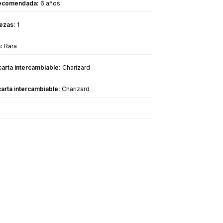
recomendada:
6 años
ezas:
1
:
Rara
arta intercambiable:
Charizard
arta intercambiable:
Charizard