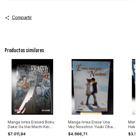
Compartir
Productos similares
Manga Ivrea Erased Boku
Manga Ivrea Erase Una
Manga
Dake Ga Inai Machi Kei
Vez Nosotros Yuuki Obata
Hakaij
Sanbe Vol 2
Vol 4
5 Tapa
$7.011,84
$4.966,71
$3.50