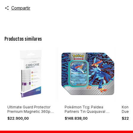
Compartir
Productos similares
Ultimate Guard Protector
Pokémon Tcg: Paldea
Konam
Premium Magnetic 360pt
Partners Tin Quaquaval Ex
Duelis
Standard X1
2023
Englis
$22.900,00
$148.838,00
$22.2