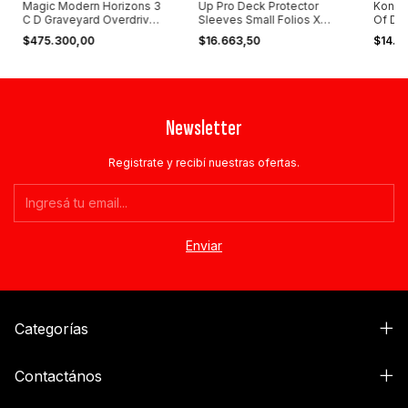
Magic Modern Horizons 3
Up Pro Deck Protector
Konami
C D Graveyard Overdrive
Sleeves Small Folios X
Of Des
Collector
60u Varios
Editio
$475.300,00
$16.663,50
$14.5
Newsletter
Registrate y recibí nuestras ofertas.
Categorías
Contactános