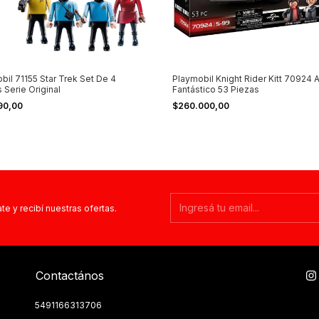
bil 71155 Star Trek Set De 4
Playmobil Knight Rider Kitt 70924 
s Serie Original
Fantástico 53 Piezas
90,00
$260.000,00
te y recibí nuestras ofertas.
Contactános
5491166313706