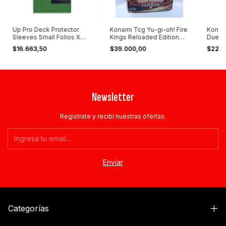
Up Pro Deck Protector
Konami Tcg Yu-gi-oh! Fire
Konam
Sleeves Small Folios X
Kings Reloaded Edition
Duelis
60u Varios
Inglés
Englis
$16.663,50
$39.000,00
$22.2
Newsletter
Registrate y recibí nuestras ofertas.
Categorías